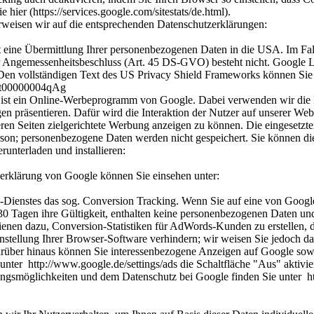
er (https://services.google.com/sitestats/de.html).
rweisen wir auf die entsprechenden Datenschutzerklärungen:
ne Übermittlung Ihrer personenbezogenen Daten in die USA. Im Fall
 Angemessenheitsbeschluss (Art. 45 DS-GVO) besteht nicht. Google LL
Den vollständigen Text des US Privacy Shield Frameworks können Sie 
15t00000004qAg
ist ein Online-Werbeprogramm von Google. Dabei verwenden wir die 
 präsentieren. Dafür wird die Interaktion der Nutzer auf unserer Websi
en Seiten zielgerichtete Werbung anzeigen zu können. Die eingesetzte
erson; personenbezogene Daten werden nicht gespeichert. Sie können 
runterladen und installieren:
erklärung von Google können Sie einsehen unter:
nstes das sog. Conversion Tracking. Wenn Sie auf eine von Google g
0 Tagen ihre Gültigkeit, enthalten keine personenbezogenen Daten und 
enen dazu, Conversion-Statistiken für AdWords-Kunden zu erstellen, d
tellung Ihrer Browser-Software verhindern; wir weisen Sie jedoch dara
arüber hinaus können Sie interessenbezogene Anzeigen auf Google sow
nter http://www.google.de/settings/ads die Schaltfläche "Aus" aktivie
ngsmöglichkeiten und dem Datenschutz bei Google finden Sie unter htt