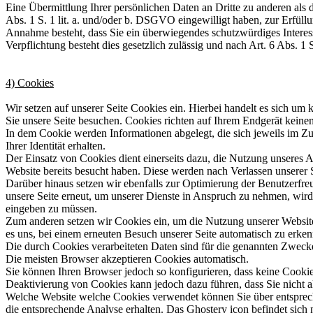
Eine Übermittlung Ihrer persönlichen Daten an Dritte zu anderen als 
Abs. 1 S. 1 lit. a. und/oder b. DSGVO eingewilligt haben, zur Erfül
Annahme besteht, dass Sie ein überwiegendes schutzwürdiges Interesse
Verpflichtung besteht dies gesetzlich zulässig und nach Art. 6 Abs. 1
4) Cookies
Wir setzen auf unserer Seite Cookies ein. Hierbei handelt es sich um 
Sie unsere Seite besuchen. Cookies richten auf Ihrem Endgerät keinen
In dem Cookie werden Informationen abgelegt, die sich jeweils im Z
Ihrer Identität erhalten.
Der Einsatz von Cookies dient einerseits dazu, die Nutzung unseres A
Website bereits besucht haben. Diese werden nach Verlassen unserer S
Darüber hinaus setzen wir ebenfalls zur Optimierung der Benutzerfre
unsere Seite erneut, um unserer Dienste in Anspruch zu nehmen, wird 
eingeben zu müssen.
Zum anderen setzen wir Cookies ein, um die Nutzung unserer Website
es uns, bei einem erneuten Besuch unserer Seite automatisch zu erkenn
Die durch Cookies verarbeiteten Daten sind für die genannten Zwecke 
Die meisten Browser akzeptieren Cookies automatisch.
Sie können Ihren Browser jedoch so konfigurieren, dass keine Cookie
Deaktivierung von Cookies kann jedoch dazu führen, dass Sie nicht 
Welche Website welche Cookies verwendet können Sie über entsprec
die entsprechende Analyse erhalten. Das Ghostery icon befindet sic