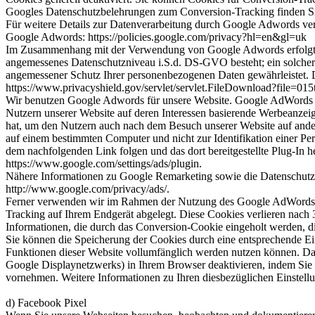
Googles Datenschutzbelehrungen zum Conversion-Tracking finden Sie hi
Für weitere Details zur Datenverarbeitung durch Google Adwords ve
Google Adwords: https://policies.google.com/privacy?hl=en&gl=uk
Im Zusammenhang mit der Verwendung von Google Adwords erfolgt ei
angemessenes Datenschutzniveau i.S.d. DS-GVO besteht; ein solcher
angemessener Schutz Ihrer personenbezogenen Daten gewährleistet. 
https://www.privacyshield.gov/servlet/servlet.FileDownload?file=0
Wir benutzen Google Adwords für unsere Website. Google AdWords 
Nutzern unserer Website auf deren Interessen basierende Werbeanzeigen
hat, um den Nutzern auch nach dem Besuch unserer Website auf ander
auf einem bestimmten Computer und nicht zur Identifikation einer P
dem nachfolgenden Link folgen und das dort bereitgestellte Plug-In he
https://www.google.com/settings/ads/plugin.
Nähere Informationen zu Google Remarketing sowie die Datenschutz
http://www.google.com/privacy/ads/.
Ferner verwenden wir im Rahmen der Nutzung des Google AdWords-Die
Tracking auf Ihrem Endgerät abgelegt. Diese Cookies verlieren nach 3
Informationen, die durch das Conversion-Cookie eingeholt werden, di
Sie können die Speicherung der Cookies durch eine entsprechende Eins
Funktionen dieser Website vollumfänglich werden nutzen können. D
Google Displaynetzwerks) in Ihrem Browser deaktivieren, indem Sie u
vornehmen. Weitere Informationen zu Ihren diesbezüglichen Einstellu
d) Facebook Pixel