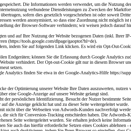
gespeichert. Die Informationen werden verwendet, um die Nutzung der 
ternetnutzung verbundene Dienstleistungen zu Zwecken der Marktforsc
bertragen, sofern dies gesetzlich vorgeschrieben ist oder soweit Dritte
ssen werden anonymisiert, so dass eine Zuordnung nicht möglich ist 
stellung der Browser-Software verhindern; wir weisen jedoch darauf hin
ten und auf Ihre Nutzung der Website bezogenen Daten (inkl. Ihrer IP
ren (https://tools.google.com/dlpage/gaoptot?hl=de).
ern, indem Sie auf folgenden Link klicken. Es wird ein Opt-Out-Cooki
len Endgeräten; können Sie die Erfassung durch Google Analytics zude
r Website verhindert. Der Opt-out-Cookie gilt nur in diesem Browser u
rneut setzen.
Analytics finden Sie etwa in der Google-Analytics-Hilfe https://sup
ecke der Optimierung unserer Website Ihre Daten auszuwerten, nutzen 
 über eine Google-Anzeige auf unsere Website gelangt sind.
cht der persönlichen Identifizierung. Besucht der Nutzer bestimmte Se
uf die Anzeige geklickt hat und zu dieser Seite weitergeleitet wurde.
it nicht über die Webseiten von Adwords-Kunden nachverfolgt werden
n, die sich für Conversion-Tracking entschieden haben. Die Adwords-K
enen Seite weitergeleitet wurden. Sie erhalten jedoch keine Information
 Sie auch das hierfür erforderliche Setzen eines Cookies ablehnen - 
acking auch deaktivieren, indem Sie Ihren Browser so einstellen, das