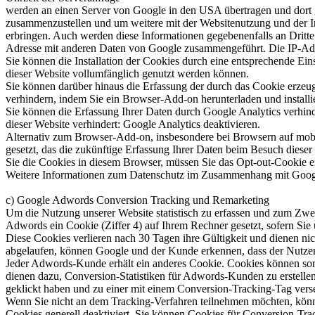
werden an einen Server von Google in den USA übertragen und dort 
zusammenzustellen und um weitere mit der Websitenutzung und der In
erbringen. Auch werden diese Informationen gegebenenfalls an Dritte ü
Adresse mit anderen Daten von Google zusammengeführt. Die IP-Adre
Sie können die Installation der Cookies durch eine entsprechende Ein
dieser Website vollumfänglich genutzt werden können.
Sie können darüber hinaus die Erfassung der durch das Cookie erzeug
verhindern, indem Sie ein Browser-Add-on herunterladen und installie
Sie können die Erfassung Ihrer Daten durch Google Analytics verhind
dieser Website verhindert: Google Analytics deaktivieren.
Alternativ zum Browser-Add-on, insbesondere bei Browsern auf mobi
gesetzt, das die zukünftige Erfassung Ihrer Daten beim Besuch diese
Sie die Cookies in diesem Browser, müssen Sie das Opt-out-Cookie e
Weitere Informationen zum Datenschutz im Zusammenhang mit Google 
c) Google Adwords Conversion Tracking und Remarketing
Um die Nutzung unserer Website statistisch zu erfassen und zum Zw
Adwords ein Cookie (Ziffer 4) auf Ihrem Rechner gesetzt, sofern Sie
Diese Cookies verlieren nach 30 Tagen ihre Gültigkeit und dienen ni
abgelaufen, können Google und der Kunde erkennen, dass der Nutzer a
Jeder Adwords-Kunde erhält ein anderes Cookie. Cookies können som
dienen dazu, Conversion-Statistiken für Adwords-Kunden zu erstelle
geklickt haben und zu einer mit einem Conversion-Tracking-Tag verseh
Wenn Sie nicht an dem Tracking-Verfahren teilnehmen möchten, können
Cookies generell deaktiviert. Sie können Cookies für Conversion-Tr