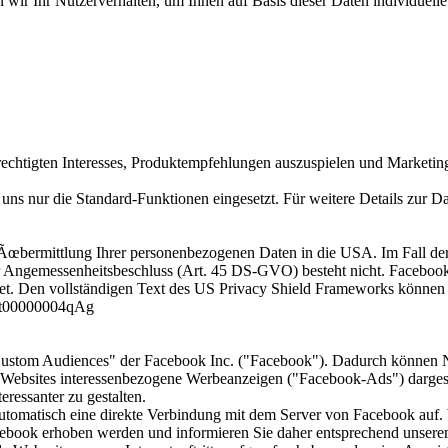
wir Ihr Nutzerverhalten, um Ihnen auf Basis dieser Daten individuel
echtigten Interesses, Produktempfehlungen auszuspielen und Marketin
 uns nur die Standard-Funktionen eingesetzt. Für weitere Details zur D
œbermittlung Ihrer personenbezogenen Daten in die USA. Im Fall der
 Angemessenheitsbeschluss (Art. 45 DS-GVO) besteht nicht. Facebook,
et. Den vollständigen Text des US Privacy Shield Frameworks können 
15t00000004qAg
"Custom Audiences" der Facebook Inc. ("Facebook"). Dadurch können 
 Websites interessenbezogene Werbeanzeigen ("Facebook-Ads") dargeste
eressanter zu gestalten.
 automatisch eine direkte Verbindung mit dem Server von Facebook auf.
acebook erhoben werden und informieren Sie daher entsprechend unse