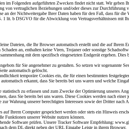
den im Folgenden aufgeführten Zwecken findet nicht statt. Wir geben Ih
lung von vertraglichen Beziehungen und/oder dieses zur Durchführung v
 an der Nichtweitergabe Ihrer Daten haben für den Fall, dass für die 
 S. 1 lit. b DSGVO für die Abwicklung von Vertragsverhältnissen mit Ihn
kleine Dateien, die Ihr Browser automatisch erstellt und die auf Ihrem
 Schaden an, enthalten keine Viren, Trojaner oder sonstige Schadsoftw
usammenhang mit dem spezifisch eingesetzten Endgerät ergeben. Dies be
ngebots für Sie angenehmer zu gestalten. So setzen wir sogenannte Ses
eite automatisch gelöscht.
undlichkeit temporäre Cookies ein, die für einen bestimmten festgeleg
automatisch erkannt, dass Sie bereits bei uns waren und welche Eingab
 statistisch zu erfassen und zum Zwecke der Optimierung unseres Angeb
en, dass Sie bereits bei uns waren. Diese Cookies werden nach einer je
zur Wahrung unserer berechtigten Interessen sowie der Dritter nach Ar
s auf Ihrem Computer gespeichert werden oder stets ein Hinweis ersche
alle Funktionen unserer Website nutzen können.
hende Software prüfen. Unsere Tracker Software Empfehlung: www.gho
h nach dem DL direkt neben der URL Eingabe Leiste in ihrem Browser.