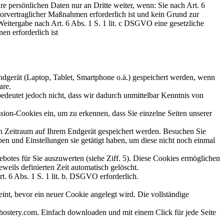
re persönlichen Daten nur an Dritte weiter, wenn: Sie nach Art. 6
orvertraglicher Maßnahmen erforderlich ist und kein Grund zur
Weitergabe nach Art. 6 Abs. 1 S. 1 lit. c DSGVO eine gesetzliche
en erforderlich ist
 Endgerät (Laptop, Tablet, Smartphone o.ä.) gespeichert werden, wenn
are.
deutet jedoch nicht, dass wir dadurch unmittelbar Kenntnis von
sion-Cookies ein, um zu erkennen, dass Sie einzelne Seiten unserer
ten Zeitraum auf Ihrem Endgerät gespeichert werden. Besuchen Sie
en und Einstellungen sie getätigt haben, um diese nicht noch einmal
otes für Sie auszuwerten (siehe Ziff. 5). Diese Cookies ermöglichen
weils definierten Zeit automatisch gelöscht.
t. 6 Abs. 1 S. 1 lit. b. DSGVO erforderlich.
int, bevor ein neuer Cookie angelegt wird. Die vollständige
stery.com. Einfach downloaden und mit einem Click für jede Seite