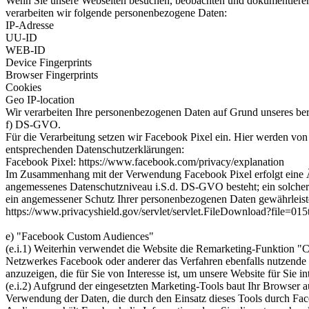
Wenn Sie unsere Webseiten besuchen, beobachten und dokumentieren 
verarbeiten wir folgende personenbezogene Daten:
IP-Adresse
UU-ID
WEB-ID
Device Fingerprints
Browser Fingerprints
Cookies
Geo IP-location
Wir verarbeiten Ihre personenbezogenen Daten auf Grund unseres ber
f) DS-GVO.
Für die Verarbeitung setzen wir Facebook Pixel ein. Hier werden von
entsprechenden Datenschutzerklärungen:
Facebook Pixel: https://www.facebook.com/privacy/explanation
Im Zusammenhang mit der Verwendung Facebook Pixel erfolgt eine Ã
angemessenes Datenschutzniveau i.S.d. DS-GVO besteht; ein solcher
ein angemessener Schutz Ihrer personenbezogenen Daten gewährleist
https://www.privacyshield.gov/servlet/servlet.FileDownload?file=0
e) "Facebook Custom Audiences"
(e.i.1) Weiterhin verwendet die Website die Remarketing-Funktion 
Netzwerkes Facebook oder anderer das Verfahren ebenfalls nutzende
anzuzeigen, die für Sie von Interesse ist, um unsere Website für Sie int
(e.i.2) Aufgrund der eingesetzten Marketing-Tools baut Ihr Browser
Verwendung der Daten, die durch den Einsatz dieses Tools durch F