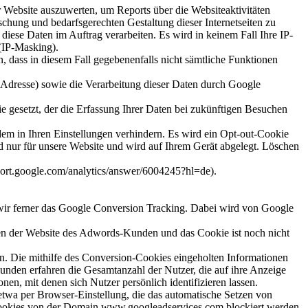
Website auszuwerten, um Reports über die Websiteaktivitäten
hung und bedarfsgerechten Gestaltung dieser Internetseiten zu
 diese Daten im Auftrag verarbeiten. Es wird in keinem Fall Ihre IP-
(IP-Masking).
, dass in diesem Fall gegebenenfalls nicht sämtliche Funktionen
-Adresse) sowie die Verarbeitung dieser Daten durch Google
e gesetzt, der die Erfassung Ihrer Daten bei zukünftigen Besuchen
m in Ihren Einstellungen verhindern. Es wird ein Opt-out-Cookie
nd nur für unsere Website und wird auf Ihrem Gerät abgelegt. Löschen
port.google.com/analytics/answer/6004245?hl=de).
wir ferner das Google Conversion Tracking. Dabei wird von Google
iten der Website des Adwords-Kunden und das Cookie ist noch nicht
. Die mithilfe des Conversion-Cookies eingeholten Informationen
unden erfahren die Gesamtanzahl der Nutzer, die auf ihre Anzeige
en, mit denen sich Nutzer persönlich identifizieren lassen.
etwa per Browser-Einstellung, die das automatische Setzen von
s Cookies von der Domain www.googleadservices.com blockiert werden.