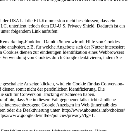
 der USA hat die EU-Kommission nicht beschlossen, dass ein
C. unterliegt jedoch dem EU-U.S. Privacy Shield. Dadurch ist ein
unter folgendem Link aufrufen:
Remarketing-Funktion. Damit können wir mit Hilfe von Cookies
te analysiert, z.B. für welche Angebote sich der Nutzer interessiert
n Cookies dienen zur eindeutigen Identifikation eines Webbrowsers
die Verwendung von Cookies durch Google deaktivieren, indem Sie
eschaltete Anzeige klicken, wird ein Cookie für das Conversion-
dienen somit nicht der persönlichen Identifizierung. Die
ie sich für Conversion-Tracking entschieden haben.
uf hin, dass Sie in diesem Fall gegebenenfalls nicht sämtliche
ie interessenbezogene Google Anzeigen im Web (innerhalb des
ren oder die Deaktivierung unter http://www.aboutads.info/choices/
ps://www.google.de/intl/de/policies/privacy/?fg=1.