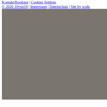
Kontakt/Booking
|
Cookies Settings
© 2026 10von10
|
Impressum
|
Datenschutz
|
Site by scalp