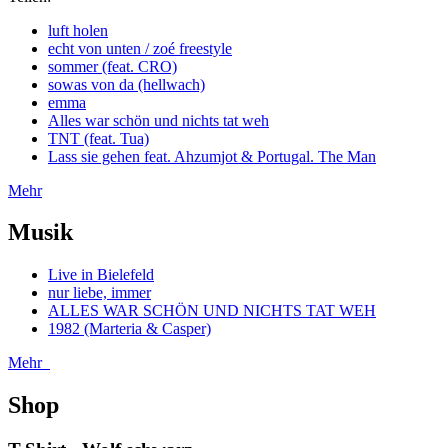
luft holen
echt von unten / zoé freestyle
sommer (feat. CRO)
sowas von da (hellwach)
emma
Alles war schön und nichts tat weh
TNT (feat. Tua)
Lass sie gehen feat. Ahzumjot & Portugal. The Man
Mehr
Musik
Live in Bielefeld
nur liebe, immer
ALLES WAR SCHÖN UND NICHTS TAT WEH
1982 (Marteria & Casper)
Mehr
Shop